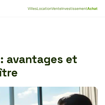
Villes
Location
Vente
Investissement
Achat
 : avantages et
ître