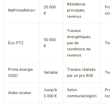
Résidence
20 000
Pr
MaPrimeRénov’
principale,
€
oc
revenus
Travaux
énergétiques,
50 000
Éco-PTZ
pas de
To
€
conditions de
revenus
Prime énergie
Travaux réalisés
Variable
To
(CEE)
par un pro RGE
Jusqu’à
Selon
Pr
Aides locales
5 000 €
commune/région
lo