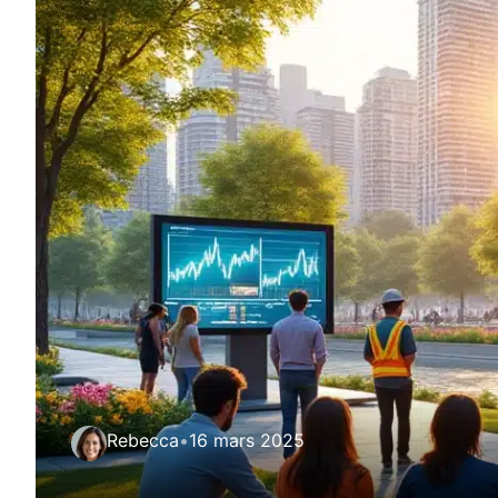
Rebecca
•
16 mars 2025