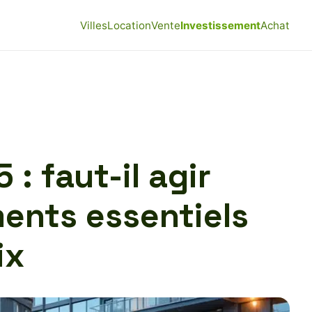
Villes
Location
Vente
Investissement
Achat
 : faut-il agir
ments essentiels
ix