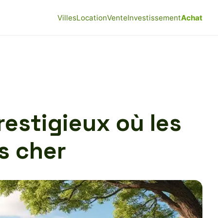
Villes
Location
Vente
Investissement
Achat
restigieux où les
s cher