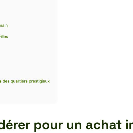
main
illes
s des quartiers prestigieux
idérer pour un achat 